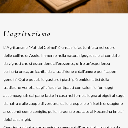
L'
agriturismo
L’ Agriturismo “Pat del Colmel” è un’oasi di autenticità nel cuore
delle colline di Asolo. Immerso nella natura rigogliosa e circondato
da vigneti che si estendono all’orizzonte, offre un’esperienza
culinaria unica, arricchita dalla tradizione e dall’amore per i sapori
genuini. Qui è possibile gustare i piatti più emblematici della
tradizione veneta, dagli sfiziosi antipasti con salumi e formaggi
accompagnati dal pane fatto in casa nel forno a legna ai bigoli al sugo
d’anatra e alle zuppe di verdure, dalle crespelle e i risotti di stagione
ai secondi come coniglio, pollo, faraona e brasato al Recantina fino ai
dolci casalinghi.
Ogni ingrediente, che proviene sempre dall’ orto della tenuta o da